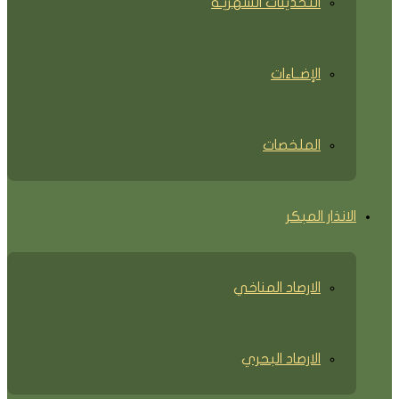
التحديثات الشهريـة
الإضــاءات
الملخصات
الانذار المبكر
الارصاد المناخي
الارصاد البحري