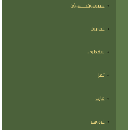
حضرموت – سيؤن
المهرة
سقطرى
تعز
مارب
الجوف